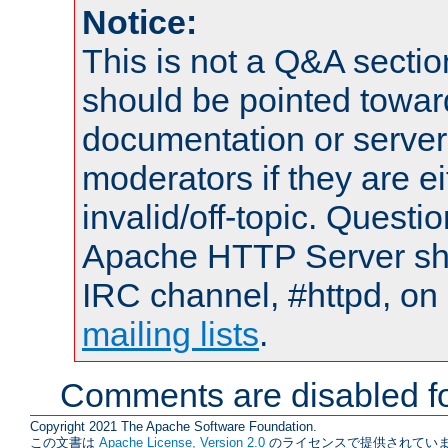
Notice:
This is not a Q&A sect
should be pointed towar
documentation or serve
moderators if they are 
invalid/off-topic. Quest
Apache HTTP Server shou
IRC channel, #httpd, on 
mailing lists
.
Comments are disabled fo
Copyright 2021 The Apache Software Foundation.
この文書は
Apache License, Version 2.0
のライセンスで提供されていま