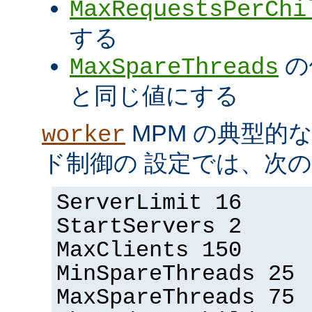
MaxRequestsPerChi
する
の
MaxSpareThreads
と同じ値にする
MPM の典型的
worker
ド制御の 設定では、次
ServerLimit 16
StartServers 2
MaxClients 150
MinSpareThreads 25
MaxSpareThreads 75