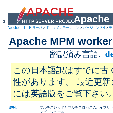
Apach
Apache
>
HTTP サーバ
>
ドキュメンテーション
>
バージョン 2.4
>
モ
Apache MPM worker
翻訳済み言語:
d
この日本語訳はすでに古
性があります。 最近更
には英語版をご覧下さい
説明:
マルチスレッドとマルチプロセスのハイブリッ
ングモジュール