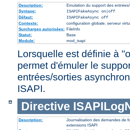
Description:
Emulation du support des entrées/
Syntaxe:
ISAPIFakeAsync on|off
Défaut:
ISAPIFakeAsync off
Contexte:
configuration globale, serveur virtu
Surcharges autorisées:
FileInfo
Statut:
Base
Module:
mod_isapi
Lorsquelle est définie à "o
permet d'émuler le suppor
entrées/sorties asynchron
ISAPI.
Directive
ISAPILog
Description:
Journalisation des demandes de fo
extensions ISAPI