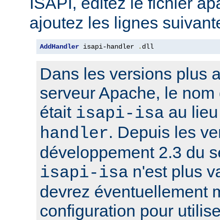
ISAPI, éditez le fichier a
ajoutez les lignes suivant
AddHandler
 isapi-handler 
.
dll
Dans les versions plus 
serveur Apache, le nom 
était
au lie
isapi-isa
. Depuis les ve
handler
développement 2.3 du s
n'est plus v
isapi-isa
devrez éventuellement m
configuration pour utilis