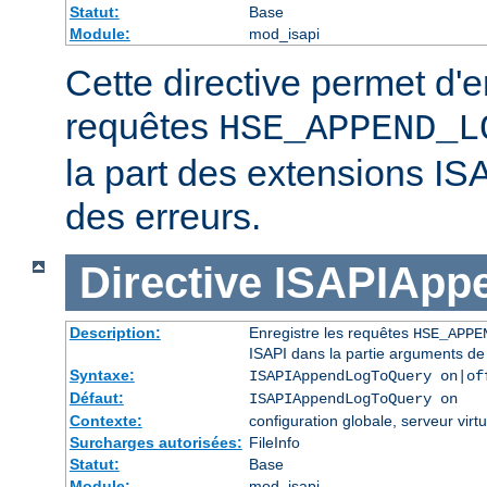
Statut:
Base
Module:
mod_isapi
Cette directive permet d'e
requêtes
HSE_APPEND_L
la part des extensions IS
des erreurs.
Directive
ISAPIApp
Description:
Enregistre les requêtes
HSE_APPE
ISAPI dans la partie arguments de
Syntaxe:
ISAPIAppendLogToQuery on|of
Défaut:
ISAPIAppendLogToQuery on
Contexte:
configuration globale, serveur virtu
Surcharges autorisées:
FileInfo
Statut:
Base
Module:
mod_isapi