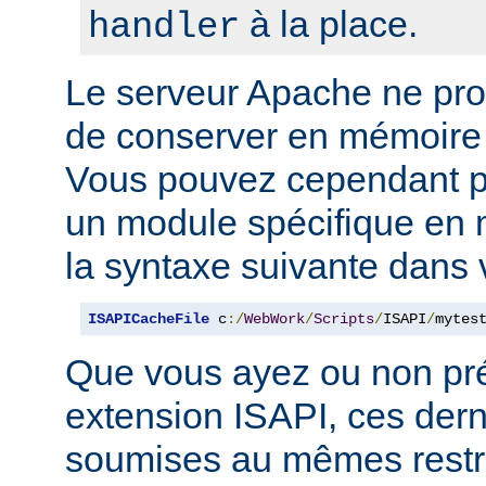
à la place.
handler
Le serveur Apache ne p
de conserver en mémoire
Vous pouvez cependant p
un module spécifique en m
la syntaxe suivante dans 
ISAPICacheFile
 c
:/
WebWork
/
Scripts
/
ISAPI
/
mytes
Que vous ayez ou non pr
extension ISAPI, ces dern
soumises au mêmes restri