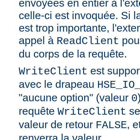
envoyées en entier à l'ex
celle-ci est invoquée. Si l
est trop importante, l'exte
appel à
pour
ReadClient
du corps de la requête.
est suppor
WriteClient
avec le drapeau
HSE_IO
"aucune option" (valeur
0
requête
se
WriteClient
valeur de retour
, e
FALSE
renverra la valeur