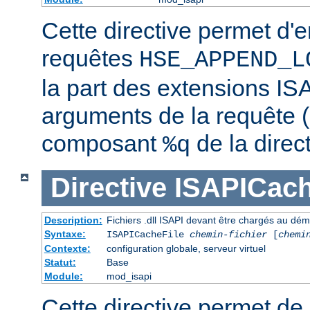
Cette directive permet d'e
requêtes
HSE_APPEND_L
la part des extensions ISA
arguments de la requête (
composant
de la direc
%q
Directive
ISAPICach
Description:
Fichiers .dll ISAPI devant être chargés au dé
Syntaxe:
ISAPICacheFile
chemin-fichier
[
chemi
Contexte:
configuration globale, serveur virtuel
Statut:
Base
Module:
mod_isapi
Cette directive permet de s