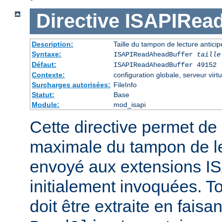
Directive
ISAPIRea
Description:
Taille du tampon de lecture antic
Syntaxe:
ISAPIReadAheadBuffer
taille
Défaut:
ISAPIReadAheadBuffer 49152
Contexte:
configuration globale, serveur virtu
Surcharges autorisées:
FileInfo
Statut:
Base
Module:
mod_isapi
Cette directive permet de d
maximale du tampon de le
envoyé aux extensions ISA
initialement invoquées. T
doit être extraite en faisa