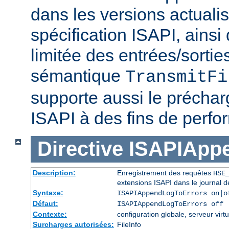
dans les versions actuali
spécification ISAPI, ainsi
limitée des entrées/sortie
sémantique
TransmitFi
supporte aussi le préchar
ISAPI à des fins de perf
Directive
ISAPIApp
Description:
Enregistrement des requêtes
HSE
extensions ISAPI dans le journal d
Syntaxe:
ISAPIAppendLogToErrors on|o
Défaut:
ISAPIAppendLogToErrors off
Contexte:
configuration globale, serveur virtu
Surcharges autorisées:
FileInfo