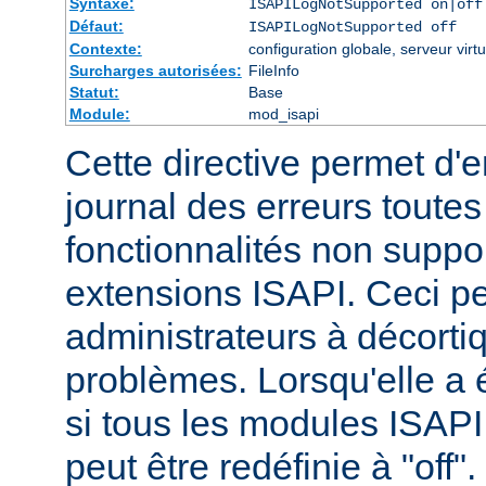
Syntaxe:
ISAPILogNotSupported on|off
Défaut:
ISAPILogNotSupported off
Contexte:
configuration globale, serveur virtu
Surcharges autorisées:
FileInfo
Statut:
Base
Module:
mod_isapi
Cette directive permet d'e
journal des erreurs tout
fonctionnalités non suppo
extensions ISAPI. Ceci pe
administrateurs à décortiq
problèmes. Lorsqu'elle a é
si tous les modules ISAPI 
peut être redéfinie à "off".