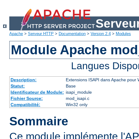
Serveu
Apache
>
Serveur HTTP
>
Documentation
>
Version 2.4
>
Modules
Module Apache mod
Langues Dispo
Description:
Extensions ISAPI dans Apache pour
Statut:
Base
Identificateur de Module:
isapi_module
Fichier Source:
mod_isapi.c
Compatibilité:
Win32 only
Sommaire
Ce module implémente l'AP