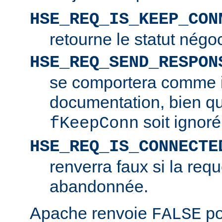
HSE_REQ_IS_KEEP_CON
retourne le statut négo
HSE_REQ_SEND_RESPON
se comportera comme i
documentation, bien q
soit ignoré
fKeepConn
HSE_REQ_IS_CONNECTE
renverra faux si la requ
abandonnée.
Apache renvoie
po
FALSE