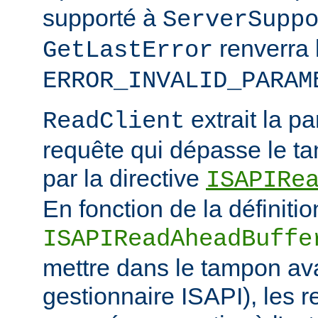
supporté à
ServerSupp
renverra 
GetLastError
ERROR_INVALID_PARAM
extrait la pa
ReadClient
requête qui dépasse le tam
par la directive
ISAPIRe
En fonction de la définitio
ISAPIReadAheadBuffe
mettre dans le tampon ava
gestionnaire ISAPI), les 